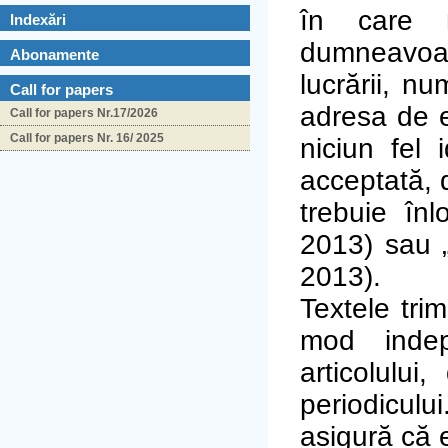
în care n
Indexări
dumneavoas
Abonamente
lucrării, n
Call for papers
adresa de e
Call for papers Nr.17/2026
Call for papers Nr. 16/ 2025
niciun fel 
acceptată, d
trebuie în
2013) sau „
2013).
Textele tri
mod indep
articolului,
periodiculu
asigură că 