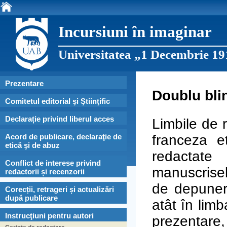
Incursiuni în imaginar
Universitatea „1 Decembrie 19
Prezentare
Doublu bli
Comitetul editorial şi Ştiinţific
Declarație privind liberul acces
Limbile de 
Acord de publicare, declaraţie de
franceza e
etică şi de abuz
redactate
Conflict de interese privind
manuscrisele
redactorii și recenzorii
de depunere
Corecții, retrageri și actualizări
după publicare
atât în lim
Instrucţiuni pentru autori
prezentare,