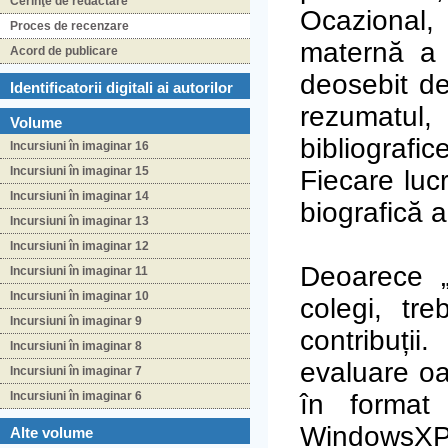
Cerinţe de redactare
Ocazional,
Proces de recenzare
maternă a a
Acord de publicare
deosebit de
Identificatorii digitali ai autorilor
rezumatul,
Volume
bibliograf
Incursiuni în imaginar 16
Incursiuni în imaginar 15
Fiecare luc
Incursiuni în imaginar 14
biografică a
Incursiuni în imaginar 13
Incursiuni în imaginar 12
Deoarece „
Incursiuni în imaginar 11
Incursiuni în imaginar 10
colegi, tr
Incursiuni în imaginar 9
contribuți
Incursiuni în imaginar 8
evaluare oa
Incursiuni în imaginar 7
Incursiuni în imaginar 6
în forma
WindowsXP)
Alte volume